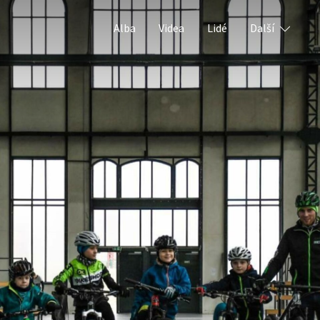
Alba
Videa
Lidé
Další