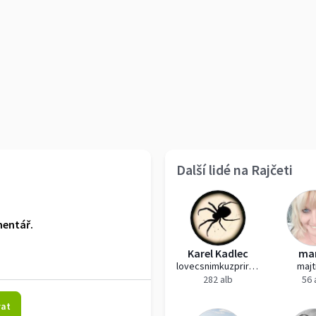
Další lidé na Rajčeti
mentář.
Karel Kadlec
ma
lovecsnimkuzprirody
majt
282 alb
56 
vat