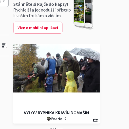
í
Stáhněte si Rajče do kapsy!
Rychlejší a jednodušší přístup
k vašim fotkám a videím.
Více o mobilní aplikaci
VÝLOV RYBNÍKA KRAVÍN DOMAŠÍN
Petr Hejný