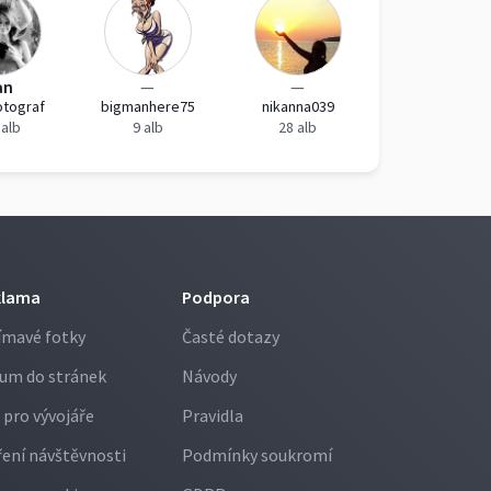
an
—
—
otograf
bigmanhere75
nikanna039
 alb
9 alb
28 alb
klama
Podpora
ímavé fotky
Časté dotazy
um do stránek
Návody
 pro vývojáře
Pravidla
ení návštěvnosti
Podmínky soukromí