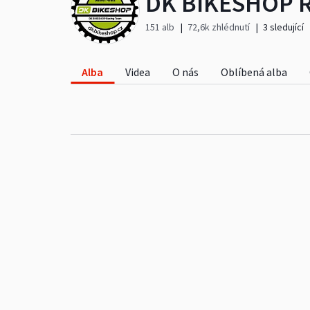
151 alb
72,6k zhlédnutí
3 sledující
Alba
Videa
O nás
Oblíbená alba