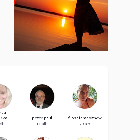
rta
—
—
icka
peter-paul
filosofemdoitnew
alb
11 alb
29 alb