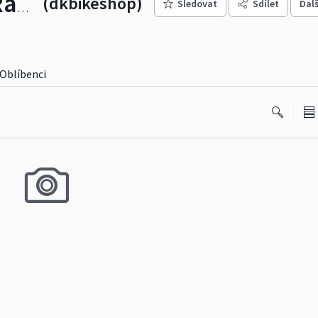
(dkbikeshop)
Sledovat
Sdílet
Dalš
DK BIKESHOP Racing Team
Oblíbenci