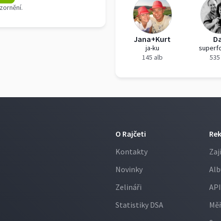
zornění.
Jana+Kurt
D
ja-ku
superf
145 alb
535
O Rajčeti
Re
Kontakty
Zaj
Novinky
Alb
Zelináři
API
Statistiky DSA
Měř